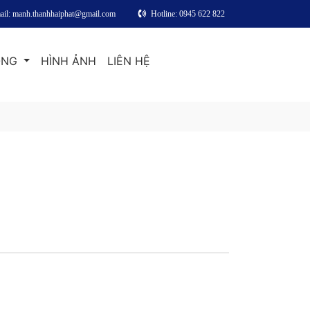
ail: manh.thanhhaiphat@gmail.com
Hotline: 0945 622 822
ỘNG
HÌNH ẢNH
LIÊN HỆ