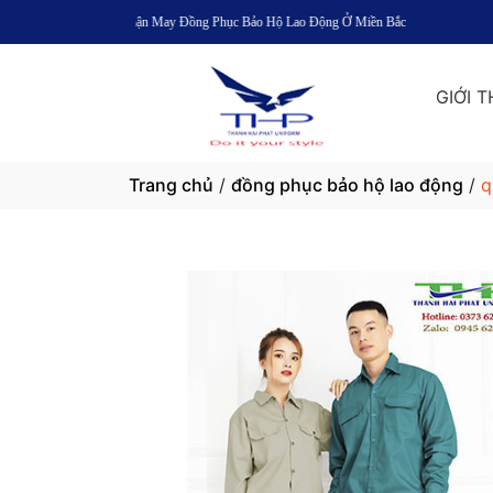
uất Và Nhận May Đồng Phục Bảo Hộ Lao Động Ở Miền Bắc
GIỚI T
Trang chủ
/
đồng phục bảo hộ lao động
/
q