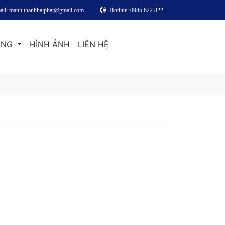
ail: manh.thanhhaiphat@gmail.com
Hotline: 0945 622 822
ỘNG
HÌNH ẢNH
LIÊN HỆ
ine