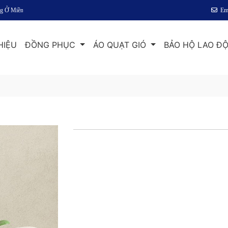
iền Bắc
Em
HIỆU
ĐỒNG PHỤC
ÁO QUẠT GIÓ
BẢO HỘ LAO Đ
Liên hệ:
0945 622 822
- Hotl