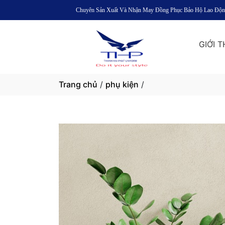
Chuyên Sản Xuất Và Nhận May Đồng Phục Bảo Hộ Lao Động Ở M
GIỚI T
Trang chủ
/
phụ kiện
/