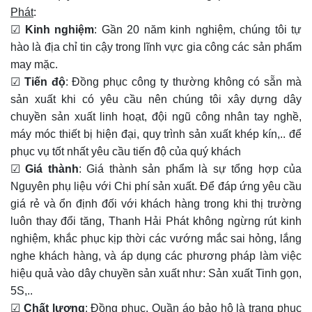
Phát
:
☑
Kinh nghiệm
: Gần 20 năm kinh nghiệm, chúng tôi tự
hào là địa chỉ tin cậy trong lĩnh vực gia công các sản phẩm
may mặc.
☑
Tiến độ
: Đồng phục công ty thường không có sẵn mà
sản xuất khi có yêu cầu nên chúng tôi xây dựng dây
chuyền sản xuất linh hoạt, đội ngũ công nhân tay nghề,
máy móc thiết bị hiện đại, quy trình sản xuất khép kín,.. để
phục vụ tốt nhất yêu cầu tiến độ của quý khách
☑
Giá thành
: Giá thành sản phẩm là sự tổng hợp của
Nguyên phụ liệu với Chi phí sản xuất. Để đáp ứng yêu cầu
giá rẻ và ổn định đối với khách hàng trong khi thị trường
luôn thay đổi tăng, Thanh Hải Phát không ngừng rút kinh
nghiệm, khắc phục kịp thời các vướng mắc sai hỏng, lắng
nghe khách hàng, và áp dụng các phương pháp làm việc
hiệu quả vào dây chuyền sản xuất như: Sản xuất Tinh gọn,
5S,..
☑
Chất lượng
: Đồng phục, Quần áo bảo hộ là trang phục