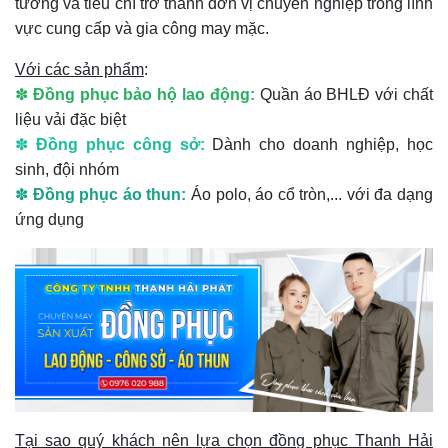
tưởng và tiêu chí trở thành đơn vị chuyên nghiệp trong lĩnh
vực cung cấp và gia công may mặc.
Với các sản phẩm
:
✽
Đồng phục bảo hộ lao động:
Quần áo BHLĐ với chất
liệu vải đặc biệt
✽
Đồng phục công sở:
Dành cho doanh nghiệp, học
sinh, đội nhóm
✽
Đồng phục áo thun:
Áo polo, áo cổ tròn,... với đa dạng
ứng dụng
Tại sao quý khách nên lựa chọn đồng phục Thanh Hải