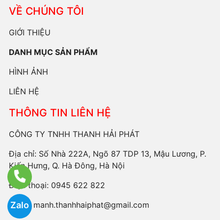
VỀ CHÚNG TÔI
GIỚI THIỆU
DANH MỤC SẢN PHẨM
HÌNH ẢNH
LIÊN HỆ
THÔNG TIN LIÊN HỆ
CÔNG TY TNHH THANH HẢI PHÁT
Địa chỉ: Số Nhà 222A, Ngõ 87 TDP 13, Mậu Lương, P.
Kiến Hưng, Q. Hà Đông, Hà Nội
Điện thoại:
0945 622 822
Email:
manh.thanhhaiphat@gmail.com
Zalo