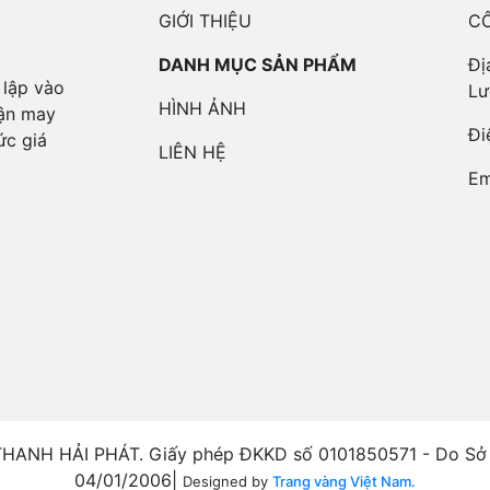
GIỚI THIỆU
CÔ
DANH MỤC SẢN PHẨM
Đị
 lập vào
Lư
HÌNH ẢNH
hận may
Đi
c giá
LIÊN HỆ
Em
ANH HẢI PHÁT. Giấy phép ĐKKD số 0101850571 - Do Sở 
04/01/2006|
Designed by
Trang vàng Việt Nam.