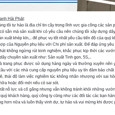
anh Hải Phát
:
g tôi tự hào là địa chỉ tin cậy trong lĩnh vực gia công các sả
ó sẵn mà sản xuất khi có yêu cầu nên chúng tôi xây dựng dây
sản xuất khép kín,.. để phục vụ tốt nhất yêu cầu tiến độ của quý 
hợp của Nguyên phụ liệu với Chi phí sản xuất. Để đáp ứng yêu 
 Phát không ngừng rút kinh nghiệm, khắc phục kịp thời các vư
ây chuyền sản xuất như: Sản xuất Tinh gọn, 5S,..
à trang phục được sử dụng hàng ngày và thường xuyên nên yê
 cầu với các nhà cung cấp nguyên phụ liệu uy tín đảm bảo chấ
ẽ, thái độ làm việc nghiêm túc không nhân nhượng với sai h
hữa hoặc đổi mới nếu có sai sót.
 rất nỗ lực và cố gắng nhưng vẫn không tránh khỏi những vướ
a quý khách hàng, quý công ty cũng như các đối tác các bạn hàn
g hơn nữa và luôn thấy vinh dự, tự hào và vui mừng khi được