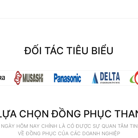
ĐỐI TÁC TIÊU BIỂU
 LỰA CHỌN ĐỒNG PHỤC THA
 NGÀY HÔM NAY CHÍNH LÀ CÓ ĐƯỢC SỰ QUAN TÂM TIN
VỀ ĐỒNG PHỤC CỦA CÁC DOANH NGHIỆP