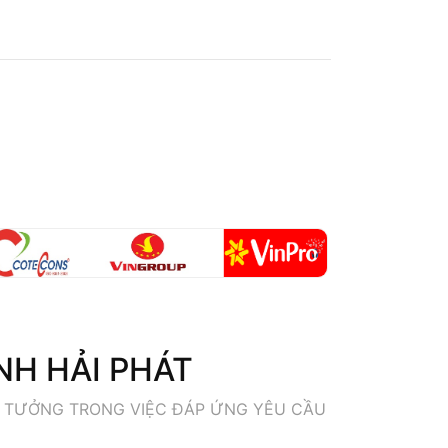
NH HẢI PHÁT
 TƯỞNG TRONG VIỆC ĐÁP ỨNG YÊU CẦU