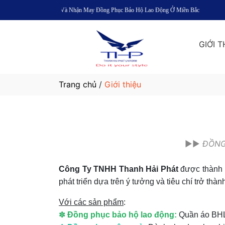
uyên Sản Xuất Và Nhận May Đồng Phục Bảo Hộ Lao Động Ở Miền Bắc
GIỚI T
Trang chủ
/
Giới thiệu
►►
ĐỒNG
Công Ty TNHH Thanh Hải Phát
được thành 
phát triển dựa trên ý tưởng và tiêu chí trở th
Với các sản phẩm
:
✽
Đồng phục bảo hộ lao động:
Quần áo BHLĐ