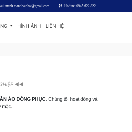
ail: manh.thanhhaiphat@gmail.com
Hotline: 0945 622 822
ỘNG
HÌNH ẢNH
LIÊN HỆ
GHIỆP
◄◄
ẦN ÁO ĐỒNG PHỤC
. Chúng tôi hoạt động và
y mặc.