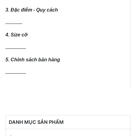
3. Đặc điểm - Quy cách
..............
4. Size cỡ
.................
5. Chính sách bán hàng
.................
DANH MỤC SẢN PHẨM